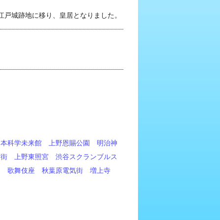
江戸城跡地に移り、皇居となりました。
日本科学未来館
上野恩賜公園
明治神
店街
上野東照宮
渋谷スクランブルス
舎
歌舞伎座
秋葉原電気街
増上寺