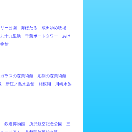
マリー公園
海ほたる
成田ゆめ牧場
九十九里浜
千葉ポートタワー
あけ
博物館
根ガラスの森美術館
彫刻の森美術館
城
新江ノ島水族館
相模湖
川崎水族
園
鉄道博物館
所沢航空記念公園
三