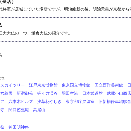
（皇居）
代将軍が居城していた場所ですが、明治維新の後、明治天皇が京都から
仏
三大大仏の一つ、鎌倉大仏の紹介です。
集
》
光地
京スカイツリー
江戸東京博物館
東京国立博物館
国立西洋美術館
六義園
新宿御苑
等々力渓谷
羽田空港
日本武道館
武蔵小山商
エア
六本木ヒルズ
浅草花やしき
東京都庁展望室
旧新橋停車場駅
国寺
関口芭蕉庵
高尾山
事
社祭
神田明神祭