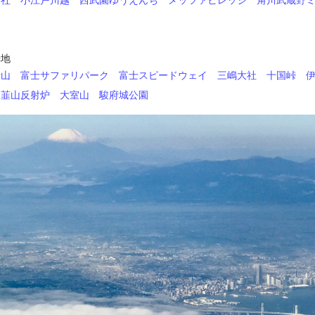
神社
小江戸川越
西武園ゆうえんち
メッツァビレッジ
角川武蔵野
》
光地
士山
富士サファリパーク
富士スピードウェイ
三嶋大社
十国峠
韮山反射炉
大室山
駿府城公園