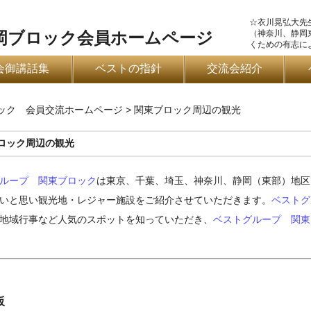
☆衣川晃弘大先
（神奈川、静岡
岡ブロック会員ホームページ
くための有志に
会御講話集
ベストの指針
交流会紹介
ロック 会員交流ホームページ
>
関東ブロック周辺の観光
ロック周辺の観光
ループ
関東ブロック
は東京、千葉、埼玉、神奈川、静岡（東部）地区
いと思い観光地・レジャー施設をご紹介させていただきます。
ベストグ
地域行事など人気のスポットを知っていただき、
ベストグループ
関東
坂