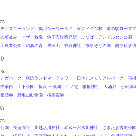
》
光地
京ディズニーランド
鴨川シーワールド
東京ドイツ村
道の駅ローズ
原の町並み
マザー牧場
銚子海洋研究所
ふなばしアンデルセン公園
の山農業公園
昭和の森
成田山
香取神社
市原ぞうの国
航空科学
川》
光地
レンガパーク
横浜ランドマークタワー
日本丸メモリアルパーク
箱
浜中華街
山下公園
横浜 三溪園
江ノ電
箱根神社
大涌谷
小田原
報國寺
野毛山動物園
横須賀港
県》
光地
山公園
長瀞渓谷
川越氷川神社
武蔵一宮氷川神社
さきたま古墳公