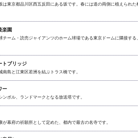
坂は東京都品川区西五反田にある坂です。春には道の両側に植えられた
。
後楽園
球チーム・読売ジャイアンツのホーム球場である東京ドームに隣接する
ートブリッジ
城南島と江東区若洲を結ぶトラス橋です。
ワー
シンボル、ランドマークとなる放送塔です。
康が幕府の祈願所として定めた、都内で最古の名寺です。