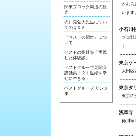
かむろ
関東ブロック周辺の観
光
います
衣川晃弘大先生につい
てのＱ＆Ａ
小石川
『ベストの指針』につ
プロ野
いて
す
ベストの指針を「実践
した体験談」
東京ゲ
ベストグループ見聞会
大田区
講話集「２１世紀を幸
せに生きる」
東京タ
ベストグループ リンク
集
東京の
浅草寺
徳川家