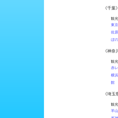
《千葉
観
東
佐
ぼ
《神奈
観
赤
横
館
《埼玉
観
羊