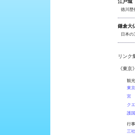
江戸城
徳川歴
鎌倉大
日本の
リンク
《東京
観
東
宮
ク
護
行
三