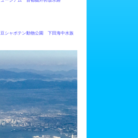
ミュージアム
首都圏外郭放水路
伊豆シャボテン動物公園
下田海中水族