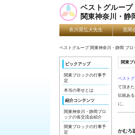
ベストグループ
関東神奈川・静
衣川晃弘大先生
見聞
ベストグループ 関東神奈川・静岡 ブ
関東ブ
ピックアップ
関東ブロックの行事予
ベストグ
定
て頂きた
本当の幸せとは
伝統ある
紹介コンテンツ
に。
関東神奈川・静岡ブロ
ックの各交流会紹介
関東ブロックの行事予
かむろ
定