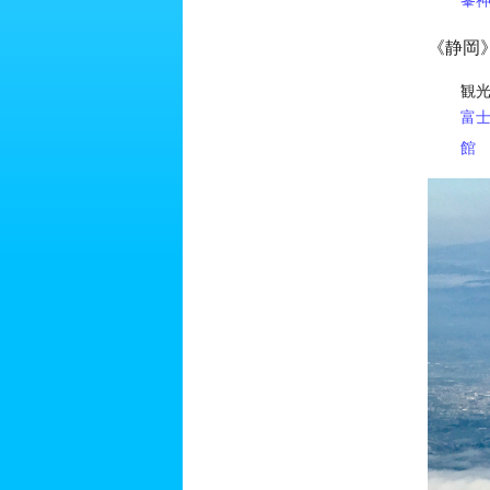
峯
《静岡
観
富
館