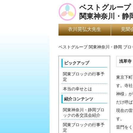
ベストグループ
関東神奈川・静
衣川晃弘大先生
見聞
ベストグループ 関東神奈川・静岡 ブ
浅草寺
ピックアップ
関東ブロックの行事予
東京下町
定
す。寺社
本当の幸せとは
神様」が
紹介コンテンツ
だけ呼ば
関東神奈川・静岡ブロ
現在の雷
ックの各交流会紹介
す。
関東ブロックの行事予
雷門をく
定