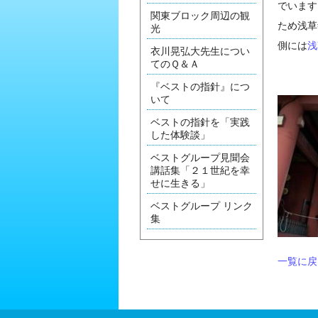
でいます
関東ブロック周辺の観
ため浅草
光
側には
浅
衣川晃弘大先生につい
てのＱ＆Ａ
『ベストの指針』につ
いて
ベストの指針を「実践
した体験談」
ベストグループ見聞会
講話集「２１世紀を幸
せに生きる」
ベストグループ リンク
集
一覧に戻る