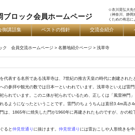
☆衣川晃弘大先
（神奈川、静岡
岡ブロック会員ホームページ
くための有志に
会御講話集
ベストの指針
交流会紹介
ロック 会員交流ホームページ
>
名勝地紹介ページ
>
浅草寺
を代表する名所である浅草寺は、7世紀の推古天皇の時代に創建された
への参拝や観光の数では日本一といわれています。浅草寺といえば雷門
祀られています。このニ体が祀られているため、正しくは「風雷神門」
れるようになったということです。雷門のちょうちんは直径3.4m高さ4m
門は、1865年に焼失した門が1960年に再建されたものですが、かの
ぐると
仲見世通り
に抜けます。
仲見世通り
には雷おこしや人形焼きを中